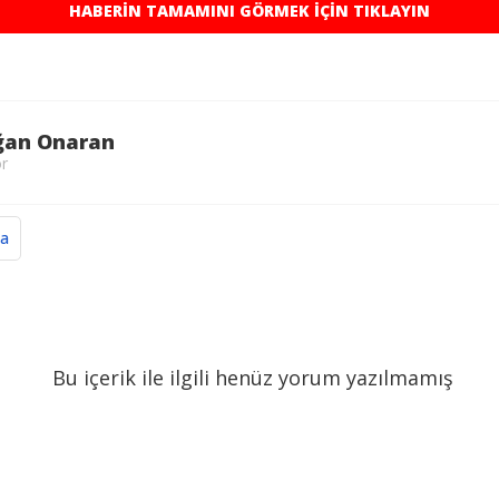
HABERİN TAMAMINI GÖRMEK İÇİN TIKLAYIN
ğan Onaran
ör
ya
Bu içerik ile ilgili henüz yorum yazılmamış