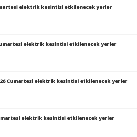
rtesi elektrik kesintisi etkilenecek yerler
martesi elektrik kesintisi etkilenecek yerler
ALYA,AKSU,MERKEZ KEMERAGZI 1020 SK.,MERKEZ K
 TESİSLER,MERKEZ KUNDU Mah. 33006 bölgelerinde 1
ığı ve Güvenliği'ni de gözeterek elektrik kesintisi yap
6 Cumartesi elektrik kesintisi etkilenecek yerler
TALYA,AKSU,KUNDU,MERKEZ KUNDU,MERKEZ KUNDU
martesi elektrik kesintisi etkilenecek yerler
:00 saatleri arasında Bakım Çalışması Sebebi ile İş S