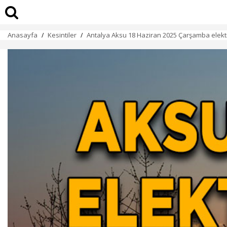
Anasayfa
Kesintiler
Antalya Aksu 18 Haziran 2025 Çarşamba elektri
/
/