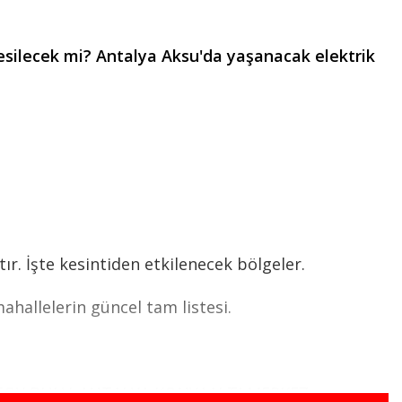
esilecek mi? Antalya Aksu'da yaşanacak elektrik
r. İşte kesintiden etkilenecek bölgeler.
hallelerin güncel tam listesi.
TOY BULV.;ANTALYA,KONYAALTI,MERKEZ