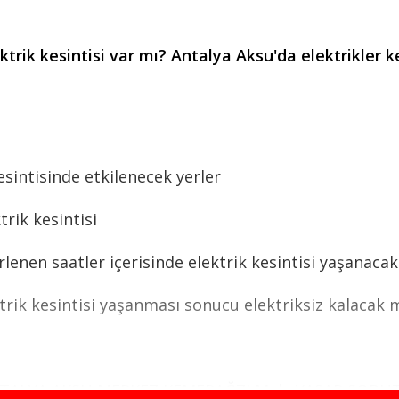
rik kesintisi var mı? Antalya Aksu'da elektrikler k
sintisinde etkilenecek yerler
rik kesintisi
nen saatler içerisinde elektrik kesintisi yaşanacaktı
ik kesintisi yaşanması sonucu elektriksiz kalacak ma
TALYA,AKSU,MERKEZ KEMERAĞZI Mah. YAŞAR SOBU