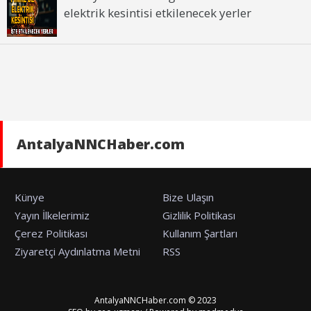
elektrik kesintisi etkilenecek yerler
AntalyaNNCHaber.com
Künye
Bize Ulaşın
Yayın İlkelerimiz
Gizlilik Politikası
Çerez Politikası
Kullanım Şartları
Ziyaretçi Aydınlatma Metni
RSS
AntalyaNNCHaber.com © 2023