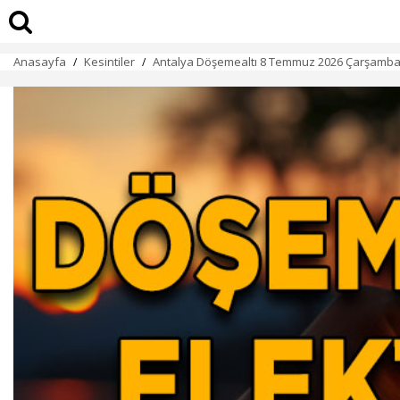
Anasayfa
Kesintiler
Antalya Döşemealtı 8 Temmuz 2026 Çarşamba el
/
/