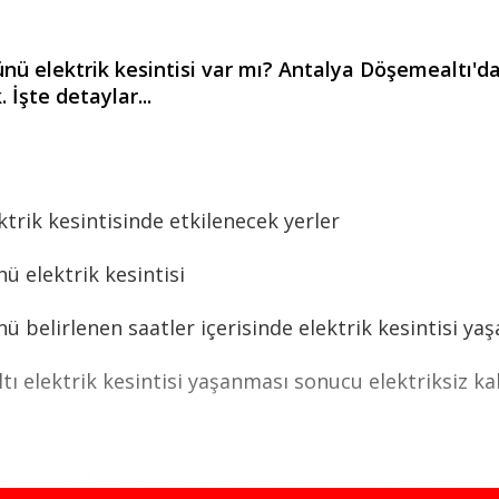
elektrik kesintisi var mı? Antalya Döşemealtı'da 
 İşte detaylar...
ik kesintisinde etkilenecek yerler
 elektrik kesintisi
lirlenen saatler içerisinde elektrik kesintisi yaşan
lektrik kesintisi yaşanması sonucu elektriksiz kala
TALYA,DÖŞEMEALTI,MERKEZ KOVANLIK,MERKEZ KOV