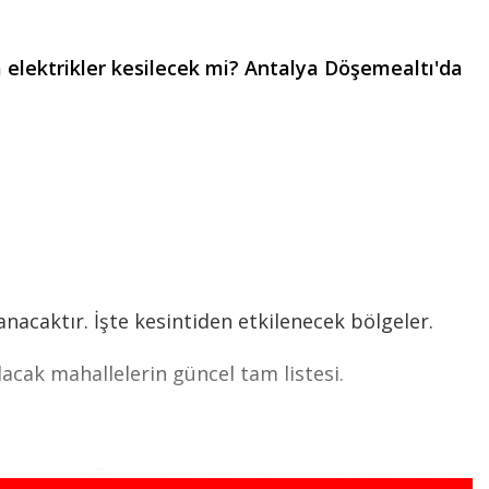
elektrikler kesilecek mi? Antalya Döşemealtı'da
acaktır. İşte kesintiden etkilenecek bölgeler.
cak mahallelerin güncel tam listesi.
ANLIK GÖĞNÜK,MERKEZ KOVANLIK Mah. .,MERKEZ