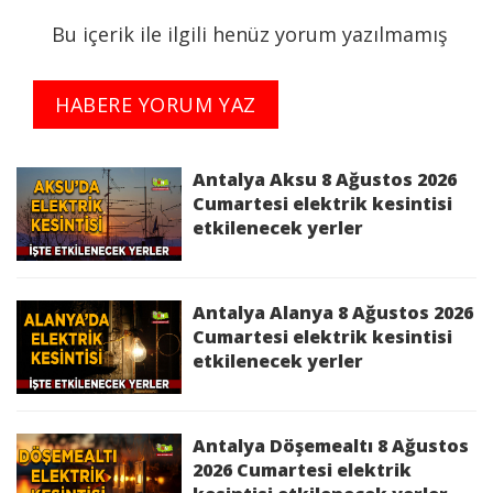
YOLU,MERKEZ MACUN BAYINDIR KOYU
Bu içerik ile ilgili henüz yorum yazılmamış
YOLU,MERKEZ ÖZDEMİR,MERKEZ ÖZDEMİR
bölgelerinde 20/05/2025 09:00:00 - 20/05/2025
16:00:00 saatleri arasında Yatırım Çalışması
HABERE YORUM YAZ
Sebebi ile İş Sağlığı ve Güvenliği'ni de gözeterek
elektrik kesintisi yapılacaktır.
Antalya Aksu 8 Ağustos 2026
Kesinti Nedeni :
Yatırım Çalışması
Cumartesi elektrik kesintisi
etkilenecek yerler
Antalya 20 Mayıs 2025 Salı elektrik
kesintisinden etkilenecek yerler
Antalya Alanya 8 Ağustos 2026
Aksu 20 Mayıs 2025 Salı elektrik
Cumartesi elektrik kesintisi
etkilenecek yerler
kesintisinden etkilenecek yerler
Alanya 20 Mayıs 2025 Salı elektrik
kesintisinden etkilenecek yerler
Antalya Döşemealtı 8 Ağustos
2026 Cumartesi elektrik