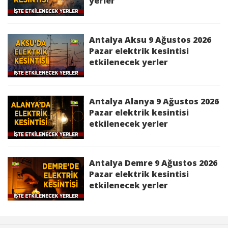
Kesinti Nedeni :
Yatırım Çalışması
yerler
Antalya 30 Haziran 2026 Salı elektrik
kesintisinden etkilenecek yerler
Antalya Aksu 9 Ağustos 2026
Pazar elektrik kesintisi
Aksu 30 Haziran 2026 Salı elektrik
etkilenecek yerler
kesintisinden etkilenecek yerler
Alanya 30 Haziran 2026 Salı elektrik
Antalya Alanya 9 Ağustos 2026
kesintisinden etkilenecek yerler
Pazar elektrik kesintisi
etkilenecek yerler
Demre 30 Haziran 2026 Salı elektrik
kesintisinden etkilenecek yerler
Antalya Demre 9 Ağustos 2026
Döşemealtı 30 Haziran 2026 Salı elektrik
Pazar elektrik kesintisi
kesintisinden etkilenecek yerler
etkilenecek yerler
Finike 30 Haziran 2026 Salı elektrik
kesintisinden etkilenecek yerler