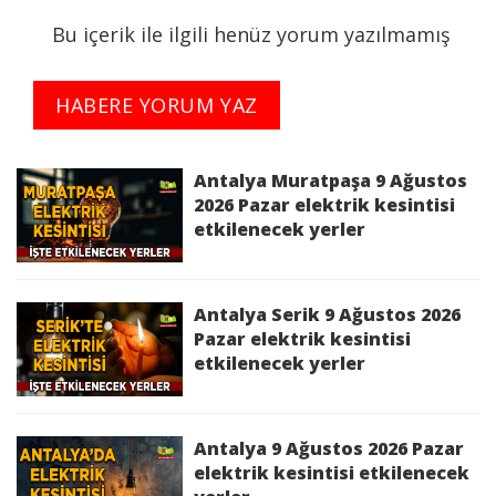
16:00:00 saatleri arasında Bakım Çalışması
Bu içerik ile ilgili henüz yorum yazılmamış
Sebebi ile İş Sağlığı ve Güvenliği'ni de gözeterek
elektrik kesintisi yapılacaktır.
HABERE YORUM YAZ
Kesinti Nedeni :
Bakım Çalışması
Antalya Muratpaşa 9 Ağustos
Kesinti Tarihi :
2026-06-30 09:00:00 - 16:00:00
2026 Pazar elektrik kesintisi
etkilenecek yerler
Planlı Kesintiden Etkilenen Cadde / Sokak :
ANTALYA,ELMALI,MERKEZ BÜYÜKSÖĞLE,MERKEZ
BÜYÜKSÖĞLE Mah.,MERKEZ
Antalya Serik 9 Ağustos 2026
KÜÇÜKSÖĞLE,MERKEZ KÜÇÜKSÖĞLE Mah.
Pazar elektrik kesintisi
etkilenecek yerler
bölgelerinde 30/06/2026 09:00:00 - 30/06/2026
16:00:00 saatleri arasında Yatırım Çalışması
Sebebi ile İş Sağlığı ve Güvenliği'ni de gözeterek
elektrik kesintisi yapılacaktır.
Antalya 9 Ağustos 2026 Pazar
elektrik kesintisi etkilenecek