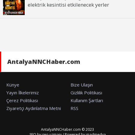
elektrik kesintisi etkilenecek yerler
AntalyaNNCHaber.com
Künye
Bize Ulaşın
Yayın İlkelerimiz
Gizlilik Politikası
Çerez Politikası
Kullanım Şartları
Ziyaretçi Aydınlatma Metni
RSS
AntalyaNNCHaber.com © 2023
SEO by
seo uzmanı
/ Powered by
madmedya