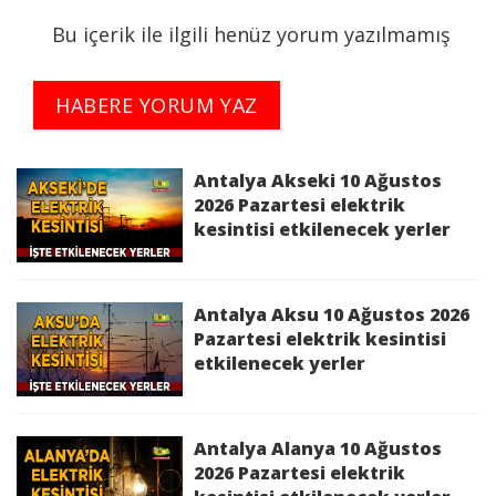
Bu içerik ile ilgili henüz yorum yazılmamış
Kesinti Nedeni :
Bakım Çalışması
HABERE YORUM YAZ
Kesinti Tarihi :
2026-05-08 09:00:00 - 16:00:00
Planlı Kesintiden Etkilenen Cadde / Sokak :
Antalya Akseki 10 Ağustos
ANTALYA,KAŞ,MERKEZ AKÖRÜ
2026 Pazartesi elektrik
kesintisi etkilenecek yerler
BADEMBURNU,MERKEZ AKÖRÜ
KIZILKAYA,MERKEZ AKÖRÜ Mah. KIZILKAYA
Sk.,MERKEZ AKÖRÜ Mah. KÖYYÜZÜ Sk.,MERKEZ
DERE 102 ADA 4 PARSEL,MERKEZ DERE AŞAĞI
Antalya Aksu 10 Ağustos 2026
DERE,MERKEZ KASABA Mah. TEKELİLER ÇIKMAZI
Pazartesi elektrik kesintisi
etkilenecek yerler
Sk.,MERKEZ KIZILAĞAÇ Mah. SAHİL Sk.,MERKEZ
KIZILAĞAÇ SAHİL,MERKEZ SİNNELİ,MERKEZ
UĞRAR,MERKEZ UĞRAR Mah.,MERKEZ
ÇATALOLUK,MERKEZ ÇATALOLUK Mah.
Antalya Alanya 10 Ağustos
bölgelerinde 08/05/2026 09:00:00 - 08/05/2026
2026 Pazartesi elektrik