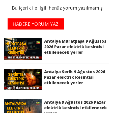
Bu içerik ile ilgili henüz yorum yazılmamış
Kesinti Tarihi :
2026-07-07 09:00:00 - 16:00:00
HABERE YORUM YAZ
Planlı Kesintiden Etkilenen Cadde / Sokak :
ANTALYA,KEMER,MERKEZ KİRİŞ,MERKEZ KİRİŞ
MAH SAHİL CAD.,MERKEZ KİRİŞ MAH.,MERKEZ
Antalya Muratpaşa 9 Ağustos
KİRİŞ Mah.,MERKEZ MERKEZ 14 SK.,MERKEZ
2026 Pazar elektrik kesintisi
etkilenecek yerler
MERKEZ KIRIS CD.,MERKEZ MERKEZ Mah. SAHİL
GEZİ YOLU Sk. bölgelerinde 07/07/2026 09:00:00 -
07/07/2026 16:00:00 saatleri arasında Yatırım
Çalışması Sebebi ile İş Sağlığı ve Güvenliği'ni de
Antalya Serik 9 Ağustos 2026
gözeterek elektrik kesintisi yapılacaktır.
Pazar elektrik kesintisi
etkilenecek yerler
Kesinti Nedeni :
Yatırım Çalışması
Antalya 7 Temmuz 2026 Salı elektrik
Antalya 9 Ağustos 2026 Pazar
kesintisinden etkilenecek yerler
elektrik kesintisi etkilenecek