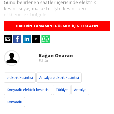
Günü belirlenen saatler içerisinde elektrik
kesintisi yaşanacaktır. İşte kesintiden
etkilenecek bölgeler.
HABERİN TAMAMINI GÖRMEK İÇİN TIKLAYIN
2 Temmuz 2026 Perşembe günü Antalya
Konyaaltı elektrik kesintisi yaşanması sonucu
elektriksiz kalacak mahallelerin güncel tam
listesi.
Kağan Onaran
Kesinti Tarihi :
2026-07-02 09:00:00 - 16:00:00
Editör
Planlı Kesintiden Etkilenen Cadde / Sokak :
ANTALYA,KONYAALTI,MERKEZ GÜRSU
elektrik kesintisi
Antalya elektrik kesintisi
323,MERKEZ GÜRSU 356 bölgelerinde
02/07/2026 09:00:00 - 02/07/2026 16:00:00
Konyaaltı elektrik kesintisi
Türkiye
Antalya
saatleri arasında Yatırım Çalışması Sebebi ile İş
Sağlığı ve Güvenliği'ni de gözeterek elektrik
Konyaaltı
kesintisi yapılacaktır.