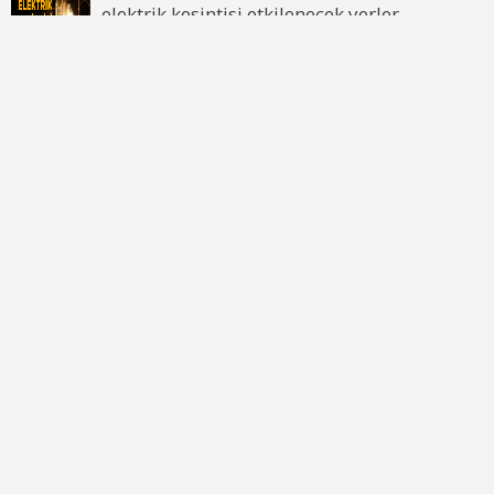
elektrik kesintisi etkilenecek yerler
AntalyaNNCHaber.com
Künye
Bize Ulaşın
Yayın İlkelerimiz
Gizlilik Politikası
Çerez Politikası
Kullanım Şartları
Ziyaretçi Aydınlatma Metni
RSS
AntalyaNNCHaber.com © 2023
SEO by
seo uzmanı
/ Powered by
madmedya