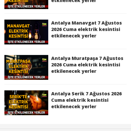
09:00:00 - 22/06/2026 16:00:00 saatleri arasında
etkilenecek yerler
Bakım Çalışması Sebebi ile İş Sağlığı ve
Güvenliği'ni de gözeterek elektrik kesintisi
yapılacaktır.
Antalya Manavgat 7 Ağustos
2026 Cuma elektrik kesintisi
Kesinti Nedeni :
Bakım Çalışması
etkilenecek yerler
Antalya 22 Haziran 2026 Pazartesi elektrik
kesintisinden etkilenecek yerler
Antalya Muratpaşa 7 Ağustos
2026 Cuma elektrik kesintisi
Akseki 22 Haziran 2026 Pazartesi elektrik
etkilenecek yerler
kesintisinden etkilenecek yerler
Aksu 22 Haziran 2026 Pazartesi elektrik
Antalya Serik 7 Ağustos 2026
kesintisinden etkilenecek yerler
Cuma elektrik kesintisi
etkilenecek yerler
Alanya 22 Haziran 2026 Pazartesi elektrik
kesintisinden etkilenecek yerler