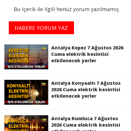
09:00:00 - 22/06/2026 16:00:00 saatleri arasında
Bu içerik ile ilgili henüz yorum yazılmamış
Bakım Çalışması Sebebi ile İş Sağlığı ve
Güvenliği'ni de gözeterek elektrik kesintisi
yapılacaktır.
HABERE YORUM YAZ
Kesinti Nedeni :
Bakım Çalışması
Antalya Kepez 7 Ağustos 2026
Cuma elektrik kesintisi
etkilenecek yerler
Kesinti Tarihi :
2026-06-22 09:00:00 - 16:00:00
Planlı Kesintiden Etkilenen Cadde / Sokak :
ANTALYA,KUMLUCA,MERKEZ
Antalya Konyaaltı 7 Ağustos
ALTINYAKA,MERKEZ ALTINYAKA Mah.,MERKEZ
2026 Cuma elektrik kesintisi
etkilenecek yerler
GÖLCÜK Mah. ÇAYIR Sk.,MERKEZ GÖLCÜK
ÇAYIR,MERKEZ GÜZÖREN KARAŞAR,MERKEZ
GÜZÖREN Mah. KARAŞAR Sk.,MERKEZ
KARACAAĞAÇ,MERKEZ KARACAAĞAÇ
Antalya Kumluca 7 Ağustos
Mah.,MERKEZ ÇALTI bölgelerinde 22/06/2026
2026 Cuma elektrik kesintisi