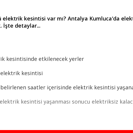
lektrik kesintisi var mı? Antalya Kumluca'da elek
 İşte detaylar...
k kesintisinde etkilenecek yerler
lektrik kesintisi
irlenen saatler içerisinde elektrik kesintisi yaşanac
ektrik kesintisi yaşanması sonucu elektriksiz kalaca
TALYA,KUMLUCA,MERKEZ ADRASAN ERTAŞ,MERKEZ A