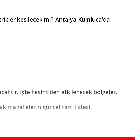
trikler kesilecek mi? Antalya Kumluca'da
aktır. İşte kesintiden etkilenecek bölgeler.
k mahallelerin güncel tam listesi.
DRASAN Mah. ERTAŞ Cd,MERKEZ MAVİKENT