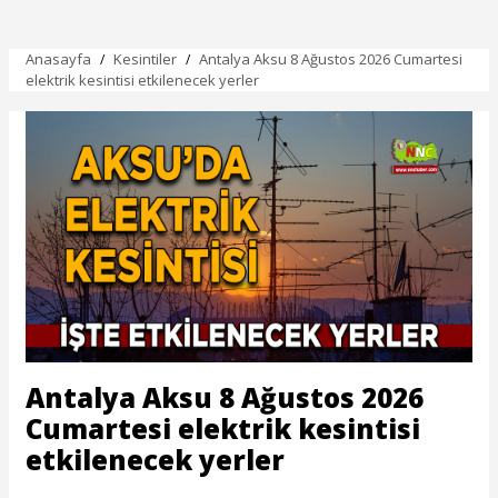
Sağlığı ve Güvenliği'ni de gözeterek elektrik
kesintisi yapılacaktır.
Kesinti Nedeni :
Bakım Çalışması
Kesinti Tarihi :
2026-06-23 10:00:00 - 17:00:00
Planlı Kesintiden Etkilenen Cadde / Sokak :
ANTALYA,SERİK,MERKEZ YUKARIKOCAYATAK
Mah. POYRAZLI KÜMESİ K.Ev. bölgelerinde
23/06/2026 10:00:00 - 23/06/2026 17:00:00
saatleri arasında Yatırım Çalışması Sebebi ile İş
Sağlığı ve Güvenliği'ni de gözeterek elektrik
kesintisi yapılacaktır.
Kesinti Nedeni :
Yatırım Çalışması
Antalya 23 Haziran 2026 Salı elektrik