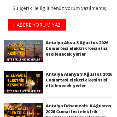
Sağlığı ve Güvenliği'ni de gözeterek elektrik
Bu içerik ile ilgili henüz yorum yazılmamış
kesintisi yapılacaktır.
Kesinti Nedeni :
Bakım Çalışması
HABERE YORUM YAZ
Kesinti Tarihi :
2026-06-23 09:00:00 - 16:00:00
Antalya Aksu 8 Ağustos 2026
Cumartesi elektrik kesintisi
etkilenecek yerler
Planlı Kesintiden Etkilenen Cadde / Sokak :
ANTALYA,SERİK,MERKEZ ALACAMİ
GÜMÜŞLER,MERKEZ ALACAMİ
KOKULLAR,MERKEZ ALACAMİ Mah. ALACAMİ
Antalya Alanya 8 Ağustos 2026
13,MERKEZ ALACAMİ Mah. GÜMÜŞLER
Cumartesi elektrik kesintisi
etkilenecek yerler
Sk.,MERKEZ KUŞLAR,MERKEZ KUŞLAR
Mah.,MERKEZ YEŞİLYURT KUSLAR SK.,MERKEZ
YEŞİLYURT MERKEZ,MERKEZ YEŞİLYURT Mah.
MERKEZ Sk.,MERKEZ YEŞİLYURT Mah. YEŞİLYURT
Antalya Döşemealtı 8 Ağustos
11,YEŞİLYURT Mah. bölgelerinde 23/06/2026
2026 Cumartesi elektrik