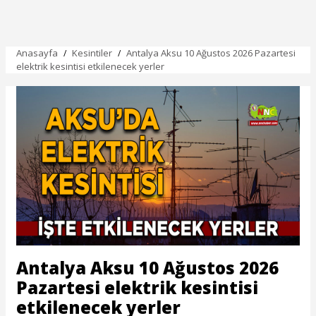
sağlayacak projelerin öncüsü olacağız.
Biz kimseyi ayırmadan, herkes için çalışan bir
anlayışla hareket edeceğiz. Kapımız üretmek,
büyümek ve birlikte kazanmak isteyen herkese
açıktır.
Hedefimiz ilk etapta 50 bin üyeye ulaşarak
Türkiye'nin en güçlü sivil toplum
kuruluşlarından biri olmaktır. Çünkü inanıyoruz
ki güçlü ticaret, güçlü birliktelikle mümkündür.
ATSB olarak üyelerimizin yanında olmaya,
onların sesi olmaya, onların büyümesine katkı
sunmaya devam edeceğiz. En büyük hedefimiz;
birlik, beraberlik, üretim, istihdam ve güçlü
ticarettir."