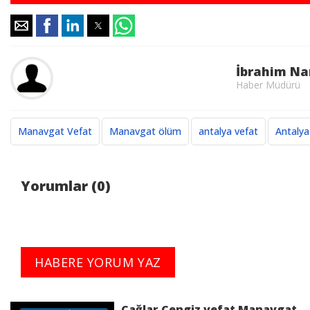
İbrahim Na
Haber Müdürü
Manavgat Vefat
Manavgat ölüm
antalya vefat
Antaly
Yorumlar (0)
HABERE YORUM YAZ
Çağlar Cengiz vefat Manavgat