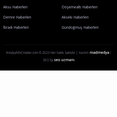
Serik Haberleri
Konyaaltı Haberleri
Gazipaşa Haberleri
Kemer Haberleri
Finike Haberleri
Kaş Haberleri
Aksu Haberleri
Döşemealtı Haberleri
Demre Haberleri
Akseki Haberleri
İbradı Haberleri
Gündoğmuş Haberleri
madmedya
AntalyaNNCHaber.com © 2023 Her hakkı Saklıdır | Yazılım
/
seo uzmanı
SEO by