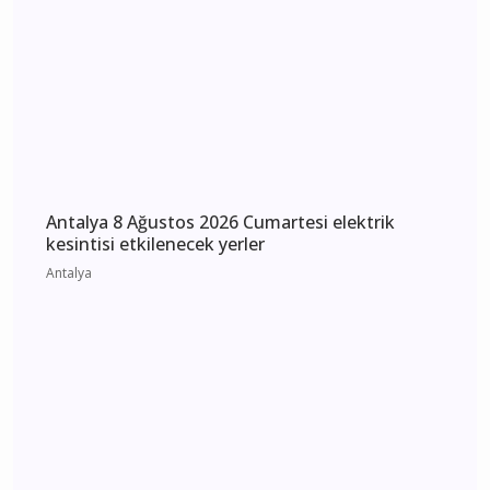
Antalya 9 Ağustos 2026 Pazar elektrik kesintisi
etkilenecek yerler
Antalya
Antalya 8 Ağustos 2026 Cumartesi elektrik
kesintisi etkilenecek yerler
Antalya