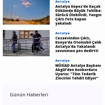
Gökbel'de Tarih Yazdı!
Üst Üste 3. Kez
Başpehlivan Oldu
Antalya
Antalya Kepez'de Kaçak
Dökümde Büyük Tehlike:
Sürücü Ölebilirdi, Yangın
Çıktı Foto kapan
yakaladı
Antalya
Cezaevinden Çıktı,
Konya'da Otomobil Çaldı
Antalya'da Yakalandı
savunması pes dedirtti
Antalya
MÜSİAD Antalya Başkanı
Akgül'den Konkordato
Uyarısı: "Tüm Tedarik
Zincirini Tehdit Ediyor"