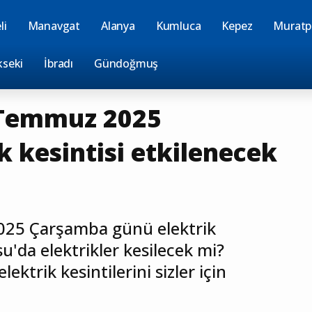
li
Manavgat
Alanya
Kumluca
Kepez
Muratp
kseki
İbradı
Gündoğmuş
 Temmuz 2025
 kesintisi etkilenecek
25 Çarşamba günü elektrik
su'da elektrikler kesilecek mi?
ktrik kesintilerini sizler için