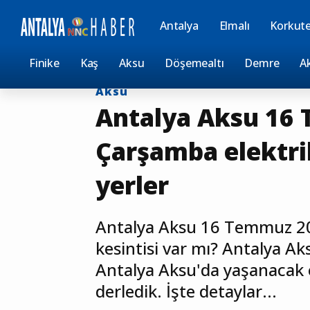
Antalya
Elmalı
Korkute
Anasayfa
Kesintiler
Finike
Kaş
Aksu
Döşemealtı
Demre
A
Aksu
Antalya Aksu 16
Çarşamba elektrik
yerler
Antalya Aksu 16 Temmuz 20
kesintisi var mı? Antalya Ak
Antalya Aksu'da yaşanacak ele
derledik. İşte detaylar...