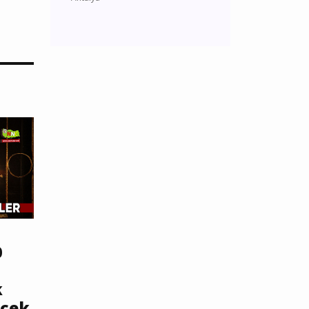
0
k
ecek