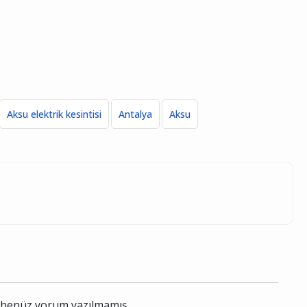
Aksu elektrik kesintisi
Antalya
Aksu
le henüz yorum yazılmamış