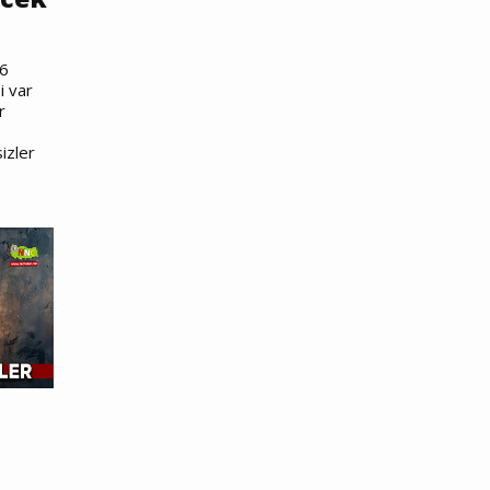
26
i var
r
sizler