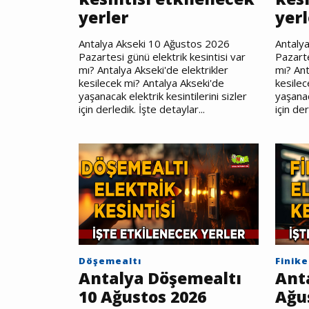
yerler
yerl
Antalya Akseki 10 Ağustos 2026
Antaly
Pazartesi günü elektrik kesintisi var
Pazarte
mı? Antalya Akseki'de elektrikler
mı? Ant
kesilecek mi? Antalya Akseki'de
kesilec
yaşanacak elektrik kesintilerini sizler
yaşanac
için derledik. İşte detaylar...
için der
Döşemealtı
Finike
Antalya Döşemealtı
Anta
10 Ağustos 2026
Ağu