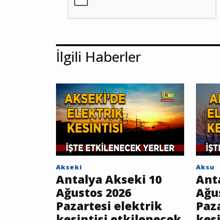
İlgili Haberler
Akseki
Aksu
Antalya Akseki 10
Ant
Ağustos 2026
Ağu
Pazartesi elektrik
Paza
kesintisi etkilenecek
kesi