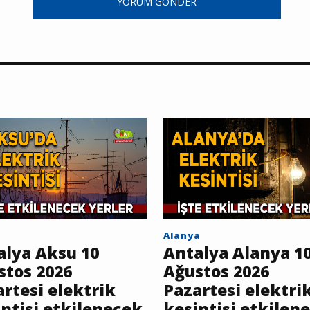
YORUM GÖNDER
Alanya
alya Aksu 10
Antalya Alanya 1
stos 2026
Ağustos 2026
rtesi elektrik
Pazartesi elektri
ntisi etkilenecek
kesintisi etkilen