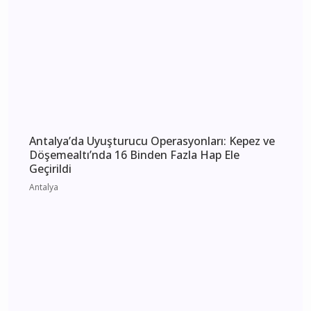
Antalya Manavgat'ta Dereye Uçan Otomobil
Kamerada: Sürücü Yaralandı
Antalya
Antalya 6 Ağustos 2026 Perşembe elektrik
kesintisi etkilenecek yerler
Antalya