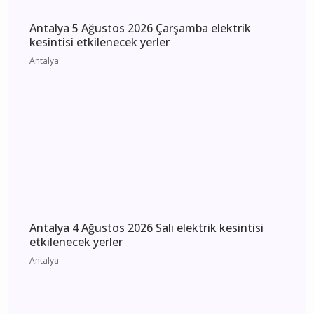
Antalya’da Uyuşturucu Operasyonları: Kepez ve
Döşemealtı’nda 16 Binden Fazla Hap Ele
Geçirildi
Antalya