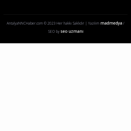
Korkuteli Haberleri
Manavgat Haberleri
Alanya Haberleri
Kumluca Haberleri
Kepez Haberleri
Muratpaşa Haberleri
Serik Haberleri
Konyaaltı Haberleri
Gazipaşa Haberleri
Kemer Haberleri
Finike Haberleri
Kaş Haberleri
Aksu Haberleri
Döşemealtı Haberleri
Demre Haberleri
Akseki Haberleri
İbradı Haberleri
Gündoğmuş Haberleri
madmedya
AntalyaNNCHaber.com © 2023 Her hakkı Saklıdır | Yazılım
/