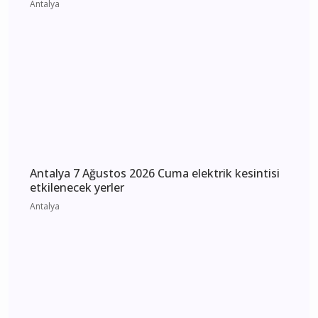
kesintisi etkilenecek yerler
Antalya
Antalya'daki Fuhuş Operasyonunda Şok
Gelişme: ANET Sorumlusu ve 7kişi Tutuklandı
Antalya