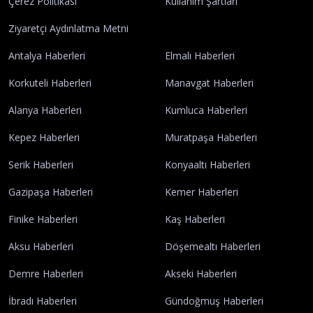
Antalya Kepez'de Kaçak Dökümde Büyük
Tehlike: Sürücü Ölebilirdi, Yangın Çıktı Foto
kapan yakaladı
Antalya
Künye
İletişim
Yayın İlkelerimiz
Gizlilik Politikası
Çerez Politikası
Kullanım Şartları
Ziyaretçi Aydınlatma Metni
Antalya Haberleri
Elmalı Haberleri