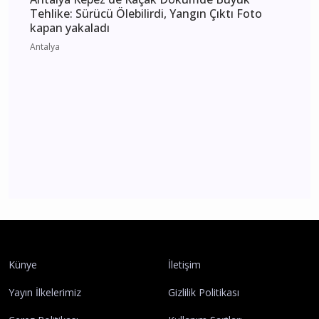
Enes Doğan Alanya Gökbel'de Tarih Yazdı! Üst
Üste 3. Kez Başpehlivan Oldu
Alanya