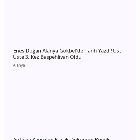
Antalya 5 Ağustos 2026 Çarşamba elektrik
kesintisi etkilenecek yerler
Antalya
Antalya 4 Ağustos 2026 Salı elektrik kesintisi
etkilenecek yerler
Antalya