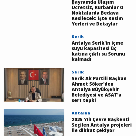
Bayramda Ulaşım
Ücretsiz, Kurbanlar O
Noktalarda Bedava
Kesilecek: İşte Kesim
Yerleri ve Detaylar
Serik
Antalya Serik'in içme
suyu kapasitesi üç
katına çıktı su Sorunu
kalmadı
Serik
Serik Ak Partili Başkan
Ahmet Söker'den
Antalya Büyükşehir
Belediyesi ve ASAT’a
sert tepki
Antalya
2025 Yılı Çevre Başkenti
Seçilen Antalya projeleri
ile dikkat çekiyor