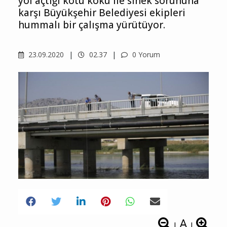
yol açtığı kötü koku ile sinek sorununa
karşı Büyükşehir Belediyesi ekipleri
hummalı bir çalışma yürütüyor.
23.09.2020
02.37
0 Yorum
A
|
|