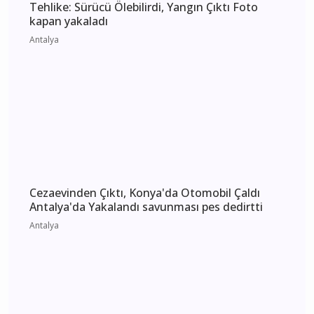
Enes Doğan Alanya Gökbel'de Tarih Yazdı! Üst
Üste 3. Kez Başpehlivan Oldu
Alanya
Antalya Kepez'de Kaçak Dökümde Büyük
Tehlike: Sürücü Ölebilirdi, Yangın Çıktı Foto
kapan yakaladı