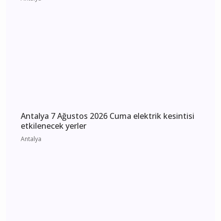
Antalya'daki Fuhuş Operasyonunda Şok
Gelişme: ANET Sorumlusu ve 7kişi Tutuklandı
Antalya