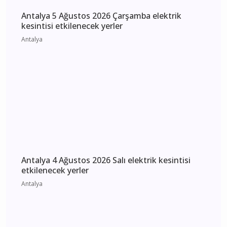
Antalya’da Uyuşturucu Operasyonları: Kepez ve
Döşemealtı’nda 16 Binden Fazla Hap Ele
Geçirildi
Antalya
Antalya 5 Ağustos 2026 Çarşamba elektrik
kesintisi etkilenecek yerler
Antalya