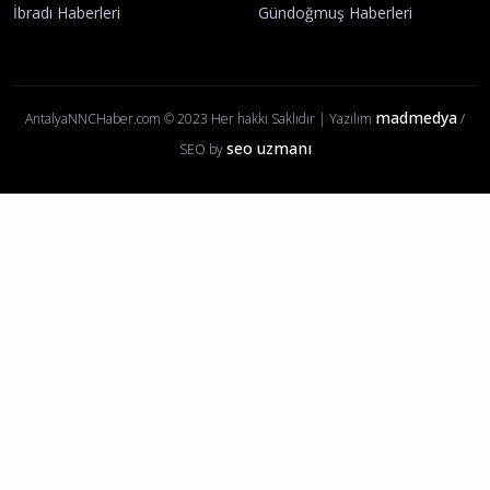
Finike Haberleri
Kaş Haberleri
Aksu Haberleri
Döşemealtı Haberleri
Demre Haberleri
Akseki Haberleri
İbradı Haberleri
Gündoğmuş Haberleri
madmedya
AntalyaNNCHaber.com © 2023 Her hakkı Saklıdır | Yazılım
/
seo uzmanı
SEO by