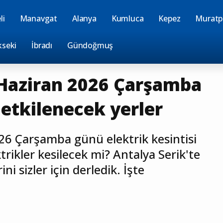
li
Manavgat
Alanya
Kumluca
Kepez
Muratp
kseki
İbradı
Gündoğmuş
 Haziran 2026 Çarşamba
 etkilenecek yerler
26 Çarşamba günü elektrik kesintisi
trikler kesilecek mi? Antalya Serik'te
ni sizler için derledik. İşte