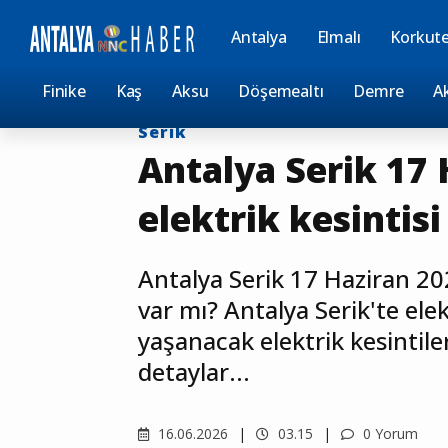
Antalya
Elmalı
Korkute
Anasayfa
Kesintiler
Finike
Kaş
Aksu
Döşemealtı
Demre
A
Serik
Antalya Serik 17
elektrik kesintisi
Antalya Serik 17 Haziran 20
var mı? Antalya Serik'te elek
yaşanacak elektrik kesintileri
detaylar...
16.06.2026
03.15
0 Yorum