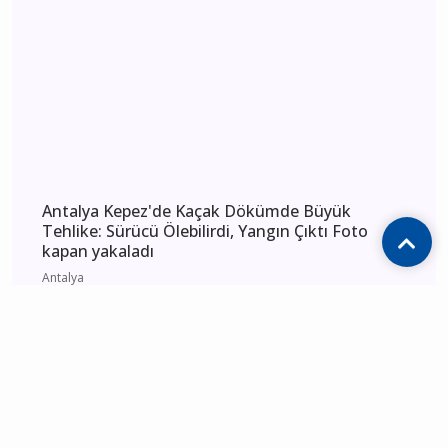
Antalya 4 Ağustos 2026 Salı elektrik kesintisi
etkilenecek yerler
Antalya
Enes Doğan Alanya Gökbel'de Tarih Yazdı! Üst
Üste 3. Kez Başpehlivan Oldu
Alanya