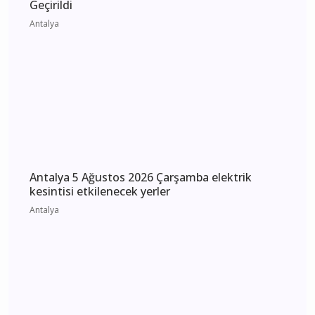
kesintisi etkilenecek yerler
Antalya
Antalya’da Uyuşturucu Operasyonları: Kepez ve
Döşemealtı’nda 16 Binden Fazla Hap Ele
Geçirildi
Antalya