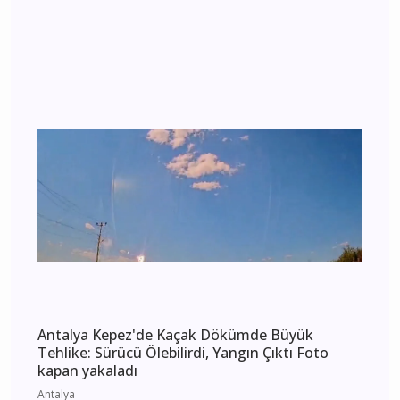
Enes Doğan Alanya Gökbel'de Tarih Yazdı! Üst
Üste 3. Kez Başpehlivan Oldu
Alanya