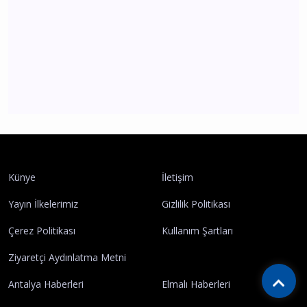
ATB Temmuz Ayı Hal Endeksini Açıkladı: Sebze
Fiyatlarında Yıllık Rekor Artış!
Antalya
Sitemizden en iyi şekilde faydalanabilmeniz
için çerezler kullanılmaktadır. Bu siteye giriş
yaparak çerez kullanımını kabul etmiş
sayılıyorsunuz.
Daha fazla bilgi
Künye
İletişim
Gizle
Tamam
Yayın İlkelerimiz
Gizlilik Politikası