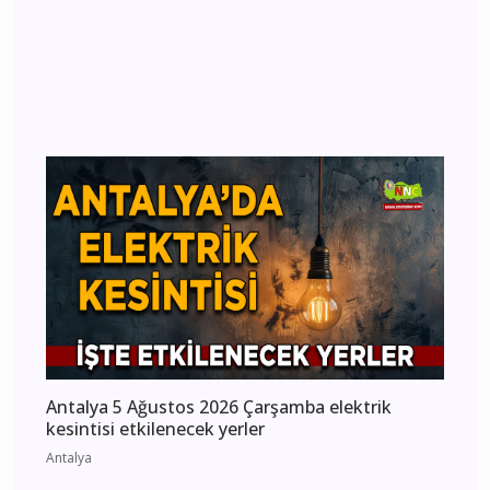
Antalya’da Uyuşturucu Operasyonları: Kepez ve
Döşemealtı’nda 16 Binden Fazla Hap Ele
Geçirildi
Antalya
Antalya 5 Ağustos 2026 Çarşamba elektrik