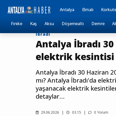
Antalya
Elmalı
Korkute
Anasayfa
Kesintiler
Finike
Kaş
Aksu
Döşemealtı
Demre
A
İbradı
Antalya İbradı 30
elektrik kesintisi
Antalya İbradı 30 Haziran 20
mı? Antalya İbradı'da elektr
yaşanacak elektrik kesintileri
detaylar...
29.06.2026
03.15
0 Yorum