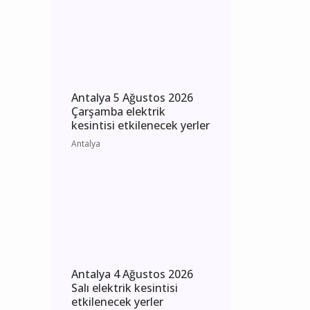
Operasyonları: Kepez ve
Döşemealtı’nda 16 Binden
Fazla Hap Ele Geçirildi
Antalya
Antalya 5 Ağustos 2026
Çarşamba elektrik
kesintisi etkilenecek yerler
Antalya