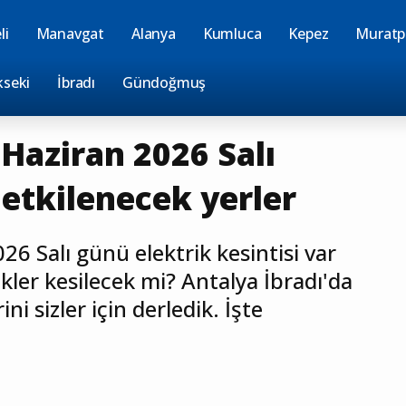
li
Manavgat
Alanya
Kumluca
Kepez
Muratp
kseki
İbradı
Gündoğmuş
 Haziran 2026 Salı
 etkilenecek yerler
26 Salı günü elektrik kesintisi var
ikler kesilecek mi? Antalya İbradı'da
ni sizler için derledik. İşte