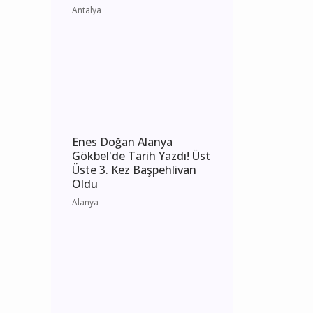
Antalya 4 Ağustos 2026
Salı elektrik kesintisi
etkilenecek yerler
Antalya
Enes Doğan Alanya
Gökbel'de Tarih Yazdı! Üst
Üste 3. Kez Başpehlivan
Oldu
Alanya