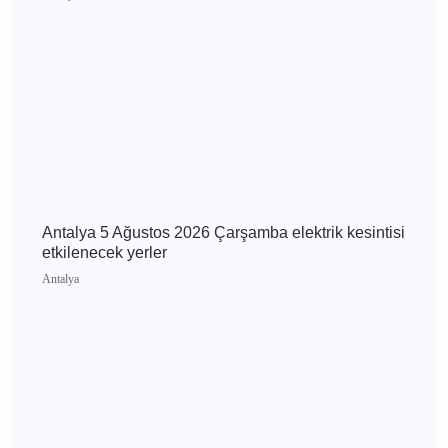
Antalya’da Uyuşturucu Operasyonları: Kepez ve
Döşemealtı’nda 16 Binden Fazla Hap Ele
Geçirildi
Antalya