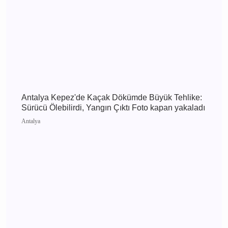
Enes Doğan Alanya Gökbel'de Tarih Yazdı! Üst
Üste 3. Kez Başpehlivan Oldu
Alanya
Antalya Kepez'de Kaçak Dökümde Büyük
Tehlike: Sürücü Ölebilirdi, Yangın Çıktı Foto