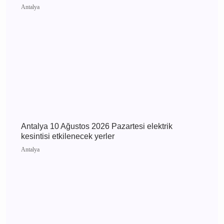
Antalya Kumluca 11
Ağustos 2026 Salı
elektrik kesintisi
etkilenecek yerler
Günün Haberleri
Antalya 11 Ağustos 2026 Salı elektrik kesintisi
etkilenecek yerler
Antalya