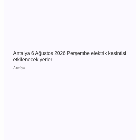
Antalya Manavgat'ta Dereye Uçan Otomobil
Kamerada: Sürücü Yaralandı
Antalya
Antalya 6 Ağustos 2026 Perşembe elektrik