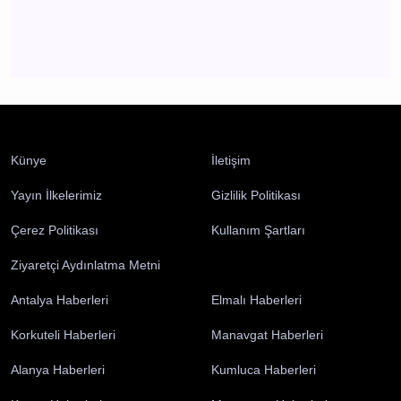
Enes Doğan Alanya Gökbel'de Tarih Yazdı! Üst
Üste 3. Kez Başpehlivan Oldu
Alanya
Künye
İletişim