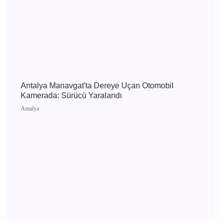
Antalya 7 Ağustos 2026 Cuma elektrik kesintisi
etkilenecek yerler
Antalya
Antalya Manavgat'ta Dereye Uçan Otomobil
Kamerada: Sürücü Yaralandı