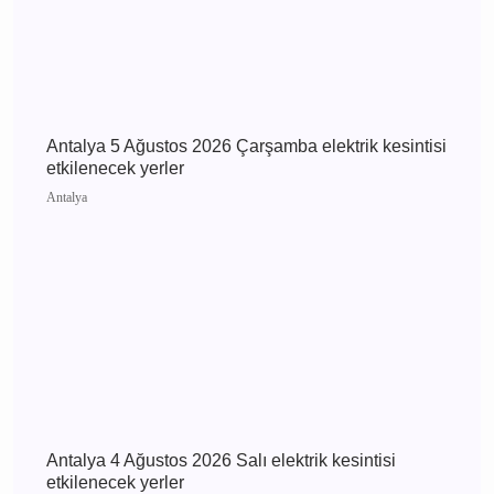
Antalya’da Uyuşturucu Operasyonları: Kepez ve
Döşemealtı’nda 16 Binden Fazla Hap Ele
Geçirildi
Antalya
Antalya 5 Ağustos 2026 Çarşamba elektrik
kesintisi etkilenecek yerler
Antalya