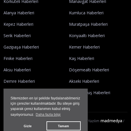
Korkuteli Haberleri
Manavgat Haberleri
Alanya Haberleri
Kumluca Haberleri
Kepez Haberleri
Muratpaşa Haberleri
Serik Haberleri
Konyaaltı Haberleri
Gazipaşa Haberleri
Kemer Haberleri
Finike Haberleri
Kaş Haberleri
Aksu Haberleri
Döşemealtı Haberleri
Demre Haberleri
Akseki Haberleri
İbradı Haberleri
Gündoğmuş Haberleri
Sitemizden en iyi şekilde faydalanabilmeniz
için çerezler kullanılmaktadır. Bu siteye giriş
yaparak çerez kullanımını kabul etmiş
sayılıyorsunuz.
Daha fazla bilgi
madmedya
AntalyaNNCHaber.com © 2023 Her hakkı Saklıdır | Yazılım
/
Gizle
Tamam
seo uzmanı
SEO by