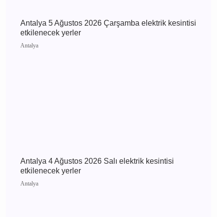
Antalya’da Uyuşturucu Operasyonları: Kepez ve
Döşemealtı’nda 16 Binden Fazla Hap Ele
Geçirildi
Antalya
Antalya 5 Ağustos 2026 Çarşamba elektrik
kesintisi etkilenecek yerler
Antalya