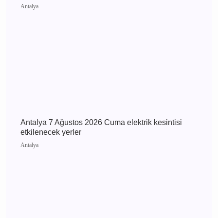
Antalya'daki Fuhuş Operasyonunda Şok
Gelişme: ANET Sorumlusu ve 7kişi Tutuklandı