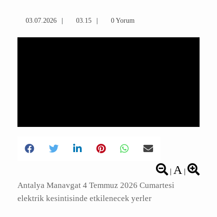
için derledik. İşte detaylar...
03.07.2026
03.15
0 Yorum
A
|
|
Antalya Manavgat 4 Temmuz 2026 Cumartesi