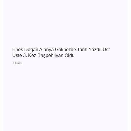
Antalya 4 Ağustos 2026 Salı elektrik kesintisi
etkilenecek yerler
Antalya
Enes Doğan Alanya Gökbel'de Tarih Yazdı! Üst