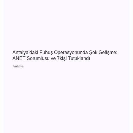
Antalya 8 Ağustos 2026 Cumartesi elektrik
kesintisi etkilenecek yerler
Antalya
Antalya'daki Fuhuş Operasyonunda Şok
Gelişme: ANET Sorumlusu ve 7kişi Tutuklandı
Antalya