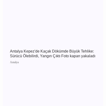
Enes Doğan Alanya Gökbel'de Tarih Yazdı! Üst
Üste 3. Kez Başpehlivan Oldu
Alanya
Antalya Kepez'de Kaçak Dökümde Büyük
Tehlike: Sürücü Ölebilirdi, Yangın Çıktı Foto
kapan yakaladı