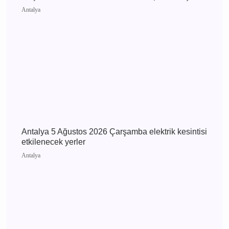
Antalya’da Uyuşturucu Operasyonları: Kepez ve
Döşemealtı’nda 16 Binden Fazla Hap Ele
Geçirildi
Antalya
Antalya 5 Ağustos 2026 Çarşamba elektrik