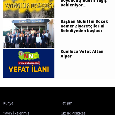
Boyunca Şiddetli Yağış
Bekleniyor...
Başkan Muhittin Böcek
Kemer Ziyaretçilerini
Belediyeden başladı
Kumluca Vefat Altan
Alper
Künye
İletişim
Yayın İlkelerimiz
Gizlilik Politikası