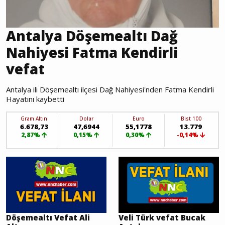
Antalya Döşemealtı Dağ
Nahiyesi Fatma Kendirli
vefat
Antalya ili Döşemealtı ilçesi Dağ Nahiyesi'nden Fatma Kendirli
Hayatını kaybetti
Gram Altın
Dolar
Euro
Bist 100
6.678,73
47,6944
55,1778
13.779
2,87%
0,15%
0,30%
-0,14%
Döşemealtı Vefat Ali
Veli Türk vefat Bucak