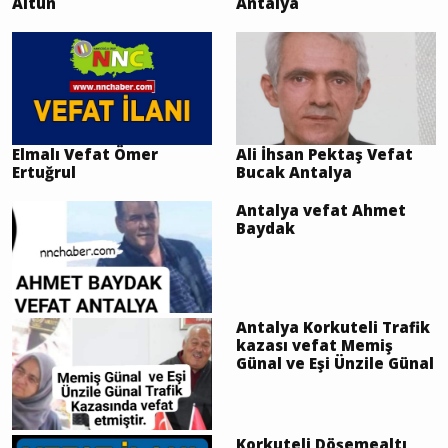
Altun
Antalya
Elmalı Vefat Ömer
Ali İhsan Pektaş Vefat
Ertuğrul
Bucak Antalya
Antalya vefat Ahmet
Baydak
Antalya Korkuteli Trafik
kazası vefat Memiş
Günal ve Eşi Ünzile Günal
Korkuteli Döşemealtı