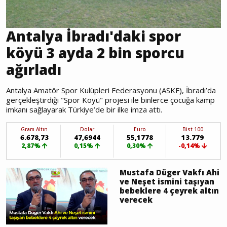
Antalya İbradı'daki spor
köyü 3 ayda 2 bin sporcu
ağırladı
Antalya Amatör Spor Kulüpleri Federasyonu (ASKF), İbradı’da
gerçekleştirdiği "Spor Köyü" projesi ile binlerce çocuğa kamp
imkanı sağlayarak Türkiye’de bir ilke imza attı.
Gram Altın
Dolar
Euro
Bist 100
6.678,73
47,6944
55,1778
13.779
2,87%
0,15%
0,30%
-0,14%
Mustafa Düger Vakfı Ahi
ve Neşet ismini taşıyan
bebeklere 4 çeyrek altın
verecek