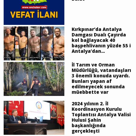
Kırkpınar’da Antalya
Damgası Dualı Çayırda
kol bağlayacak 40
başpehlivanın yüzde 55 i
Antalya’dan…
İl Tarım ve Orman
Müdürlüğü, vatandaşları
3 önemli konuda uyardı.
Bunları yapan af
edilmeyecek sonunda
müebbette var
2024 yılının 2. İl
Koordinasyon Kurulu
Toplantısı Antalya Valisi
Hulusi Şahin
başkanlığında
gerçekleşti